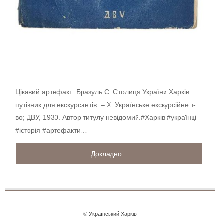
Цікавий артефакт: Бразуль С. Столиця України Харків:
путівник для екскурсантів. – Х: Українське екскурсійне т-
во; ДВУ, 1930. Автор титулу невідомий.#Харків #українці
#історія #артефакти…
Докладно...
©
Український Харків