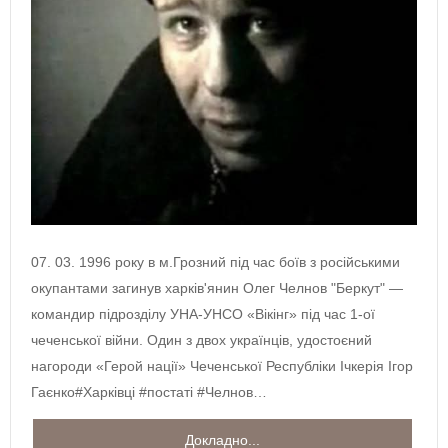
07. 03. 1996 року в м.Грозний під час боїв з російськими
окупантами загинув харків'янин Олег Челнов "Беркут" —
командир підрозділу УНА-УНСО «Вікінг» під час 1-ої
чеченської війни. Один з двох українців, удостоєний
нагороди «Герой нації» Чеченської Республіки Ічкерія Ігор
Гаєнко#Харківці #постаті #Челнов…
Докладно...