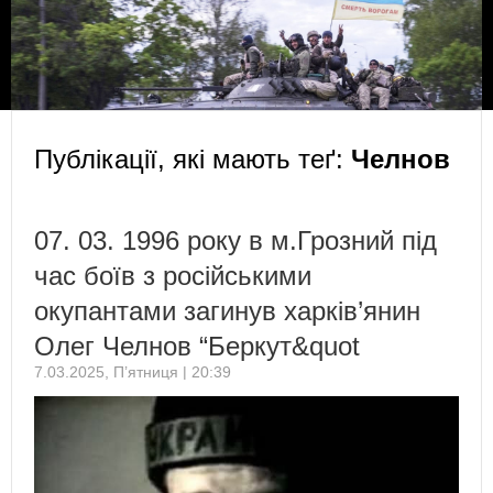
Публікації, які мають теґ:
Челнов
07. 03. 1996 року в м.Грозний під
час боїв з російськими
окупантами загинув харків’янин
Олег Челнов “Беркут&quot
7.03.2025, П’ятниця | 20:39