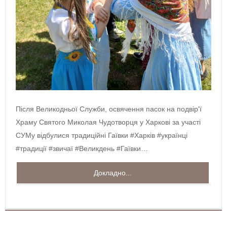
Після Великодньої Служби, освячення пасок на подвір'ї
Храму Святого Миколая Чудотворця у Харкові за участі
СУМу відбулися традиційні Гаївки #Харків #українці
#традиції #звичаї #Великдень #Гаївки…
Докладно...