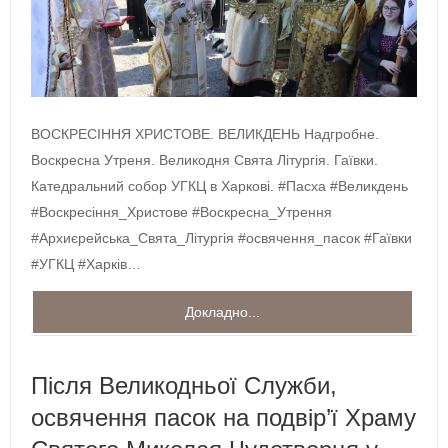
ВОСКРЕСІННЯ ХРИСТОВЕ. ВЕЛИКДЕНЬ Надгробне.
Воскресна Утреня. Великодня Свята Літургія. Гаївки.
Катедральний собор УГКЦ в Харкові. #Пасха #Великдень
#Воскресіння_Христове #Воскресна_Утрення
#Архиєрейська_Свята_Літургія #освячення_пасок #Гаївки
#УГКЦ #Харків…
Докладно...
Після Великодньої Служби,
освячення пасок на подвір’ї Храму