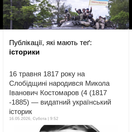
Публікації, які мають теґ:
історики
16 травня 1817 року на
Слобідщині народився Микола
Іванович Костомаров (4 (1817
-1885) — видатний український
історик
16.05.2026, Субота | 9:52