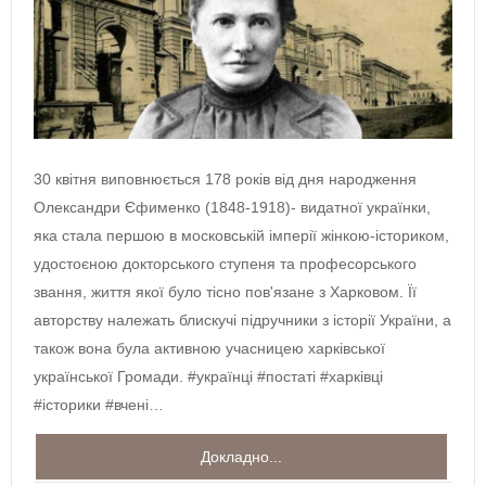
30 квітня виповнюється 178 років від дня народження
Олександри Єфименко (1848-1918)- видатної українки,
яка стала першою в московській імперії жінкою-істориком,
удостоєною докторського ступеня та професорського
звання, життя якої було тісно пов'язане з Харковом. Її
авторству належать блискучі підручники з історії України, а
також вона була активною учасницею харківської
української Громади. #українці #постаті #харківці
#історики #вчені…
Докладно...