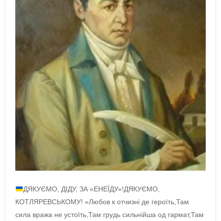
ДЯКУЄМО, ДІДУ, ЗА «ЕНЕЇДУ»!ДЯКУЄМО,
КОТЛЯРЕВСЬКОМУ! «Любов к отчизні де героїть,Там
сила вража не устоїть,Там грудь сильнійша од гармат,Там