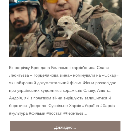
Кінострічку Брендана Белломо і харків'янина Слави
Леонтьєва «Порцелянова війна» номінували на «Оскар»
як найкращий документальний фільм Фільм розповідає
про українських художників-керамістів Славу, Аню та
Андрія, які з початком війни вирішують залишитися й
боротися. Джерело: Суспільне Харків #Україна #Харків
#культура #фільми #постаті #Леонтьєв…
Докладно...