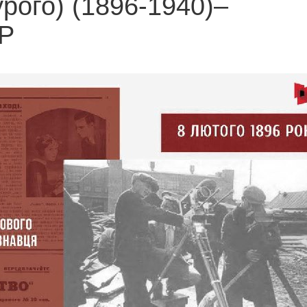
рого) (1896-1940)–
НР