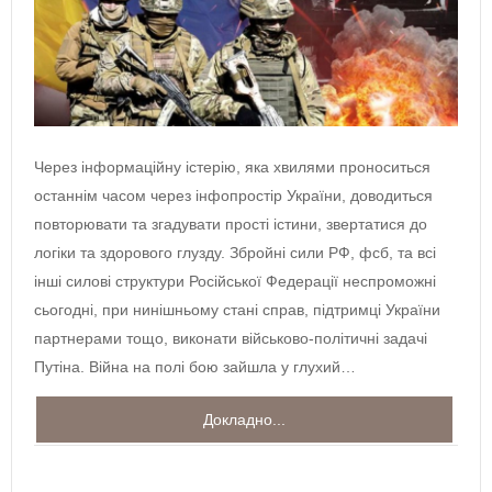
Через інформаційну істерію, яка хвилями проноситься
останнім часом через інфопростір України, доводиться
повторювати та згадувати прості істини, звертатися до
логіки та здорового глузду. Збройні сили РФ, фсб, та всі
інші силові структури Російської Федерації неспроможні
сьогодні, при нинішньому стані справ, підтримці України
партнерами тощо, виконати військово-політичні задачі
Путіна. Війна на полі бою зайшла у глухий…
Докладно...