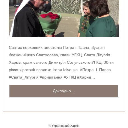
Святих верховних апостолів Петра і Павла. Зустріч
блаженнішого Святослава, глави УГКЦ. Свята Літургія.
Харків, храм святого Димитрія Солунського УГКЦ. 30-ти
річчя хіротонії владики Ігоря Ісіченка. #Петра_і_Павла
#Свята_Літургія #привітання #УГКЦ #Харків…
Докладно...
©
Український Харків