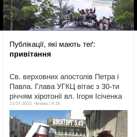
Публікації, які мають теґ:
привітання
Св. верховних апостолів Петра і
Павла. Глава УГКЦ вітає з 30-ти
річчям хіротонії вл. Ігоря Ісіченка
13.07.2023, Четвер | 8:26