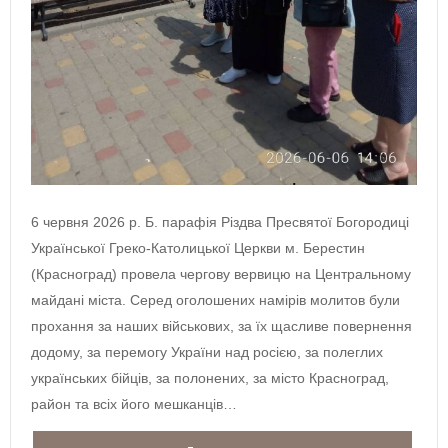
6 червня 2026 р. Б. парафія Різдва Пресвятої Богородиці
Української Греко-Католицької Церкви м. Берестин
(Красноград) провела чергову вервицю на Центральному
майдані міста. Серед оголошених намірів молитов були
прохання за наших військових, за їх щасливе повернення
додому, за перемогу України над росією, за полеглих
українських бійців, за полонених, за місто Красноград,
район та всіх його мешканців…