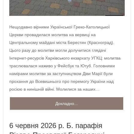
Нещодавно вірними Української Греко-Католицької
Церкви провадилася молитва на вервиці на
Центральному майдані міста Берестин (Красноград).
Цього разу до молитви могли долучитися глядачі
Інтернет-ресурсів Харківського екзархату УГКЦ: молитва
траслювалася наживо у Фейсбук та Ютуб. Головними
намірами молитви за заступництвом Діви Марії були
прохання до Всевишнього про перемогу України над
росією в нинішній війні. Молилися за наших…
Докладно...
6 червня 2026 р. Б. парафія