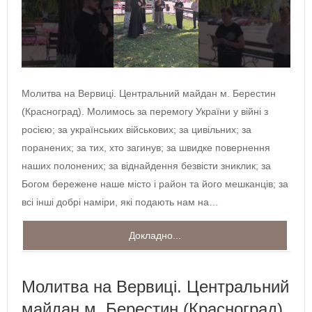
Молитва на Вервиці. Центральний майдан м. Берестин
(Красноград). Молимось за перемогу України у війні з
росією; за українських військових; за цивільних; за
поранених; за тих, хто загинув; за швидке повернення
наших полонених; за віднайдення безвісти зниклик; за
Богом бережене наше місто і район та його мешканців; за
всі інші добрі наміри, які подають нам на…
Докладно...
Молитва на Вервиці. Центральний
майдан м. Берестин (Красноград),