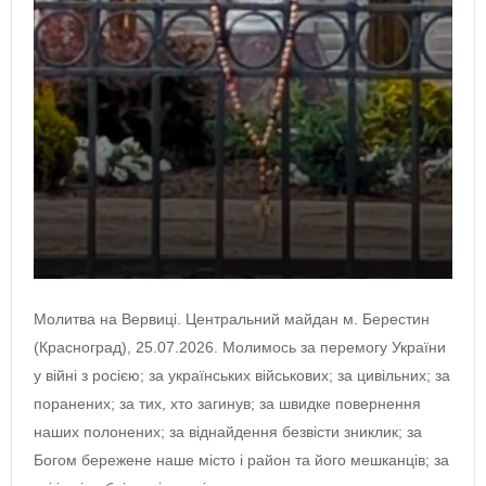
Молитва на Вервиці. Центральний майдан м. Берестин
(Красноград), 25.07.2026. Молимось за перемогу України
у війні з росією; за українських військових; за цивільних; за
поранених; за тих, хто загинув; за швидке повернення
наших полонених; за віднайдення безвісти зниклик; за
Богом бережене наше місто і район та його мешканців; за