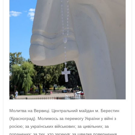
Молитва на Вервиці. Центральний майдан м. Берестин
(Красноград). Молимось за перемогу України у війні з
росією; за українських військових; за цивільних; за
поранених; за тих, хто загинув; за швидке повернення