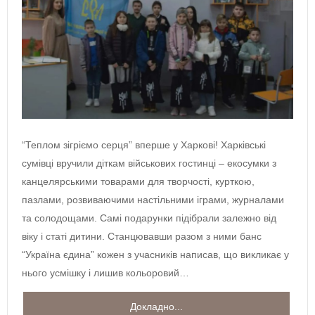
“Теплом зігріємо серця” вперше у Харкові! Харківські
сумівці вручили діткам військових гостинці – екосумки з
канцелярськими товарами для творчості, курткою,
пазлами, розвиваючими настільними іграми, журналами
та солодощами. Самі подарунки підібрали залежно від
віку і статі дитини. Станцювавши разом з ними банс
“Україна єдина” кожен з учасників написав, що викликає у
нього усмішку і лишив кольоровий…
Докладно...