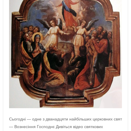
Сьогодні — одне з дванадцяти найбільших церковних свят
— Вознесіння Господнє Дивіться відео святкових