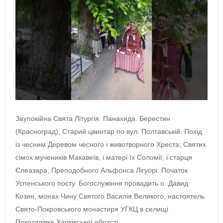
Заупокійна Свята Літургія. Панахида. Берестин
(Красноград), Старий цвинтар по вул. Полтавській. Похід
із чесним Деревом чесного і животворного Хреста; Святих
сімох мучеників Макавеїв, і матері їх Соломії, і старця
Єлеазара; Преподобного Альфонса Лігуорі. Початок
Успенського посту. Богослужіння провадить о. Давид
Козин, монах Чину Святого Василія Великого, настоятель
Свято-Покровського монастиря УГКЦ в селищі
Покотилівка Харківської області…