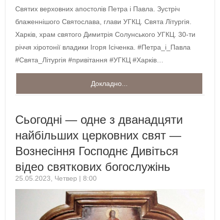
Святих верховних апостолів Петра і Павла. Зустріч
блаженнішого Святослава, глави УГКЦ. Свята Літургія.
Харків, храм святого Димитрія Солунського УГКЦ. 30-ти
річчя хіротонії владики Ігоря Ісіченка. #Петра_і_Павла
#Свята_Літургія #привітання #УГКЦ #Харків…
Докладно...
Сьогодні — одне з дванадцяти
найбільших церковних свят —
Вознесіння Господнє Дивіться
відео святкових богослужінь
25.05.2023, Четвер | 8:00