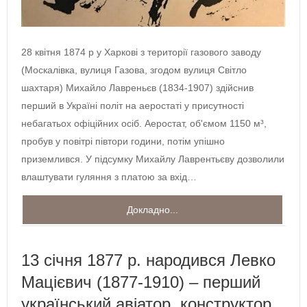
28 квітня 1874 р у Харкові з території газового заводу
(Москалівка, вулиця Газова, згодом вулиця Світло
шахтаря) Михайло Лавреньєв (1834-1907) здійснив
перший в Україні політ на аеростаті у присутності
небагатьох офіційних осіб. Аеростат, об'ємом 1150 м³,
пробув у повітрі півтори години, потім упішно
приземлився. У підсумку Михайлу Лаврентьєву дозволили
влаштувати гуляння з платою за вхід…
Докладно...
13 січня 1877 р. народився Левко
Мацієвич (1877-1910) – перший
український авіатор, конструктор