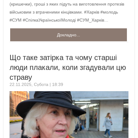
(кришечки), гроші з яких підуть на виготовлення протезів
військовим з втраченими кінцівками. #Харків #молодь
#СУМ #СпілкаУкраїнськоїМолоді #СУМ_Харків…
Докладно...
Що таке затірка та чому старші
люди плакали, коли згадували цю
страву
22.11.2025, Субота | 18:39