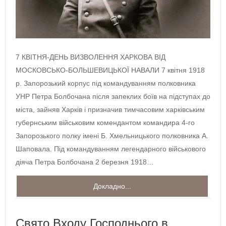
7 КВІТНЯ-ДЕНЬ ВИЗВОЛЕННЯ ХАРКОВА ВІД
МОСКОВСЬКО-БОЛЬШЕВИЦЬКОЇ НАВАЛИ 7 квітня 1918
р. Запорозький корпус під командуванням полковника
УНР Петра Болбочана після запеклих боїв на підступах до
міста, зайняв Харків і призначив тимчасовим харківським
губернським військовим комендантом командира 4-го
Запорозького полку імені Б. Хмельницького полковника А.
Шаповала. Під командуванням легендарного військового
діяча Петра Болбочана 2 березня 1918…
Докладно...
Свято Входу Господнього в