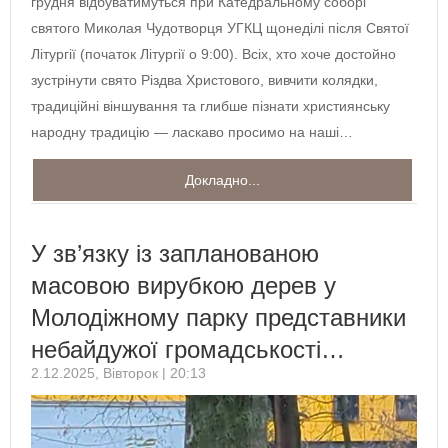
грудня відбуватимуться при Катедральному соборі
святого Миколая Чудотворця УГКЦ щонеділі після Святої
Літургії (початок Літургії о 9:00). Всіх, хто хоче достойно
зустрінути свято Різдва Христового, вивчити колядки,
традиційні віншування та глибше пізнати християнську
народну традицію — ласкаво просимо на наші…
Докладно...
У зв’язку із запланованою
масовою вирубкою дерев у
Молодіжному парку представники
небайдужої громадськості…
2.12.2025, Вівторок | 20:13