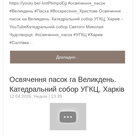
https://youtu.be/-ImtPbmpoEg #освячення_пасок
#Великдень #Пасха #Воскресіння_Христове Освячення
пасок на Великдень. Катедральний собор УГКЦ, Харків –
YouTubeКатедральний собор Святого Миколая
Чудотворця. #освячення_пасок #УГКЦ #Харків
#Салтівка…
Докладно...
Освячення пасок га Великдень.
Катедральний собор УГКЦ, Харків
12.04.2026, Неділя | 13:39