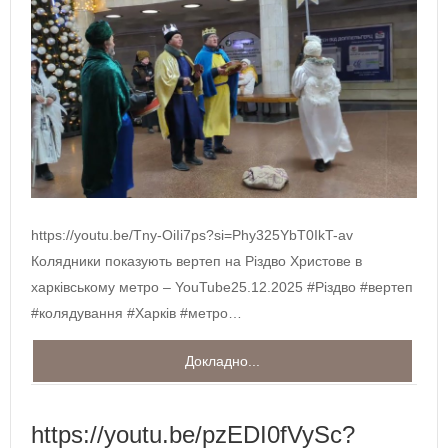
https://youtu.be/Tny-OiIi7ps?si=Phy325YbT0IkT-av
Колядники показують вертеп на Різдво Христове в
харківському метро – YouTube25.12.2025 #Різдво #вертеп
#колядування #Харків #метро…
Докладно...
https://youtu.be/pzEDI0fVySc?