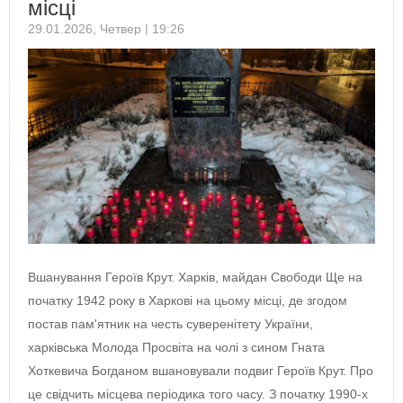
місці
29.01.2026, Четвер | 19:26
Вшанування Героїв Крут. Харків, майдан Свободи Ще на
початку 1942 року в Харкові на цьому місці, де згодом
постав пам'ятник на честь суверенітету України,
харківська Молода Просвіта на чолі з сином Гната
Хоткевича Богданом вшановували подвиг Героїв Крут. Про
це свідчить місцева періодика того часу. З початку 1990-х