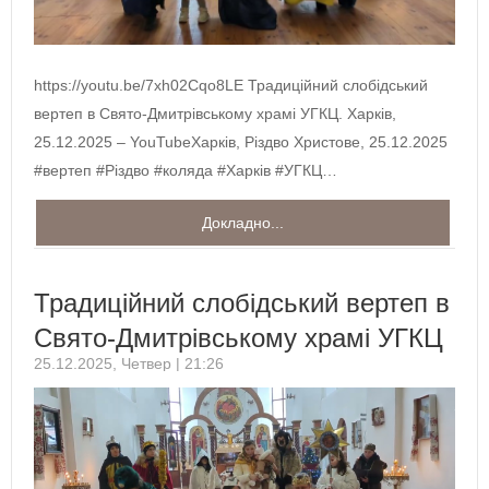
https://youtu.be/7xh02Cqo8LE Традиційний слобідський
вертеп в Свято-Дмитрівському храмі УГКЦ. Харків,
25.12.2025 – YouTubeХарків, Різдво Христове, 25.12.2025
#вертеп #Різдво #коляда #Харків #УГКЦ…
Докладно...
Традиційний слобідський вертеп в
Свято-Дмитрівському храмі УГКЦ
25.12.2025, Четвер | 21:26