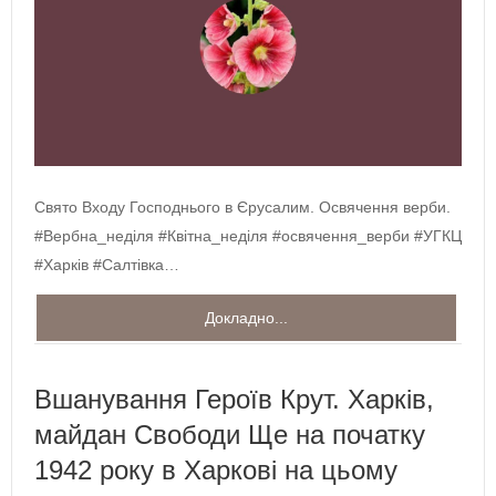
Свято Входу Господнього в Єрусалим. Освячення верби.
#Вербна_неділя #Квітна_неділя #освячення_верби #УГКЦ
#Харків #Салтівка…
Докладно...
Вшанування Героїв Крут. Харків,
майдан Свободи Ще на початку
1942 року в Харкові на цьому