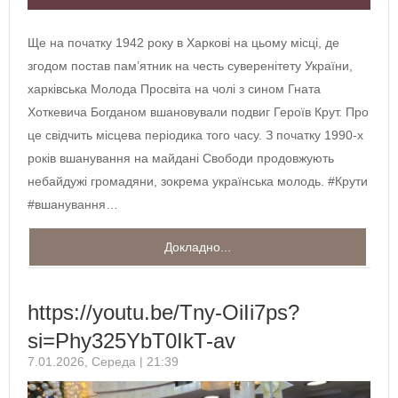
Ще на початку 1942 року в Харкові на цьому місці, де
згодом постав пам’ятник на честь суверенітету України,
харківська Молода Просвіта на чолі з сином Гната
Хоткевича Богданом вшановували подвиг Героїв Крут. Про
це свідчить місцева періодика того часу. З початку 1990-х
років вшанування на майдані Свободи продовжують
небайдужі громадяни, зокрема українська молодь. #Крути
#вшанування…
Докладно...
https://youtu.be/Tny-OiIi7ps?
si=Phy325YbT0IkT-av
7.01.2026, Середа | 21:39