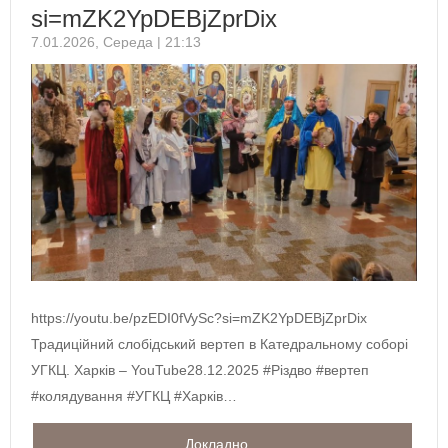
si=mZK2YpDEBjZprDix
7.01.2026, Середа | 21:13
https://youtu.be/pzEDI0fVySc?si=mZK2YpDEBjZprDix
Традиційний слобідський вертеп в Катедральному соборі
УГКЦ. Харків – YouTube28.12.2025 #Різдво #вертеп
#колядування #УГКЦ #Харків…
Докладно...