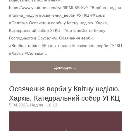
Відеозапис за посиланням:
https://www.youtube.com/live/IIFMb8SrXvY #Вербна_неділя​
#Квітна_неділя​ #освячення_верби​ #УГКЦ​ #Харків​
#Салтівка Освячення верби у Квітну неділю. Харків,
Катедральний собор УГКЦ – YouTubeСвято Входу
Господнього в Єрусалим. Освячення верби.
#Вербна_неділя #Квітна_неділя #освячення_верби #УГКЦ
#Харків #Салтівка…
Докладно...
Освячення верби у Квітну неділю.
Харків, Катедральний собор УГКЦ
5.04.2026, Неділя | 10:13