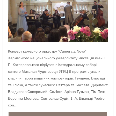
Концерт камерного оркестру “Camerata Nova”
Харківського національного університету мистецтв імені І.
П. Котляревського відбувся в Катедральному соборі
святого Миколая Чудотворця УГКЦ В програмі лунали
класичні твори видатних композиторів: Генделя, Вівальді
та Глюка, а також сучасних: Раттера та Бассета. Диригент:
Владислав Саверський. Солісти: Аріана Гутман, Тім Пиж,
Вероніка Мостова, Святослав Судік. 1. А. Вівальді “Vedro
con…