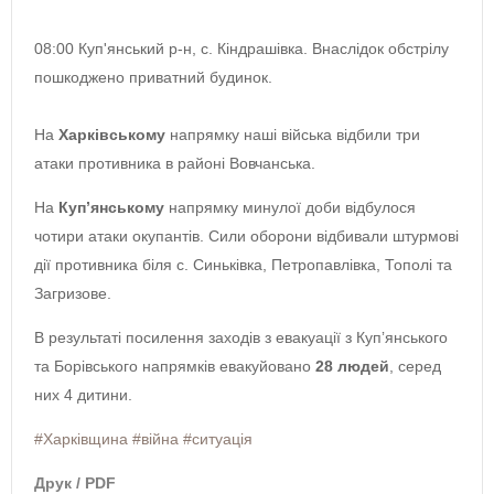
08:00 Куп'янський р-н, с. Кіндрашівка. Внаслідок обстрілу
пошкоджено приватний будинок.
На
Харківському
напрямку наші війська відбили три
атаки противника в районі Вовчанська.
На
Куп’янському
напрямку минулої доби відбулося
чотири атаки окупантів. Сили оборони відбивали штурмові
дії противника біля с. Синьківка, Петропавлівка, Тополі та
Загризове.
В результаті посилення заходів з евакуації з Купʼянського
та Борівського напрямків евакуйовано
28 людей
, серед
них 4 дитини.
#Харківщина
#війна
#ситуація
Друк / PDF