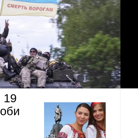
 19
доби