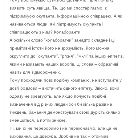
виявити суть явища. Те, що ми спостерігаємо, є
підтримкуою окупанта. Інформаційною співрацею. А як
називаються люди, які підтримують окупанта і
співпрацюють з ним? Колаборанти.
А оскільки слово "колаборатни" занадто складне і ці
примітивні істоти його не зрозуміють, його можна
округлити до "окупанти", "р*сня", "м-лі" та інших епітетів,
якими називають наших ворогів. Ці слова – образливі
навіть для відморожених.
Тому проходячи повз подібну компанію, не вступайте у
довгі розмови – вистачить одного епітету. Звісно, вони
одразу не зреагують, але якщо почують подібні
визначення від різних людей хоч би кілька разів на
тиждень, бажання демонструвати свою дурість сильно
зменшиться, а потім зникне.
Ні, ми їх не переробимо і не переконаємо, але це не
виховання, це дресура. Зробив не так – отримав