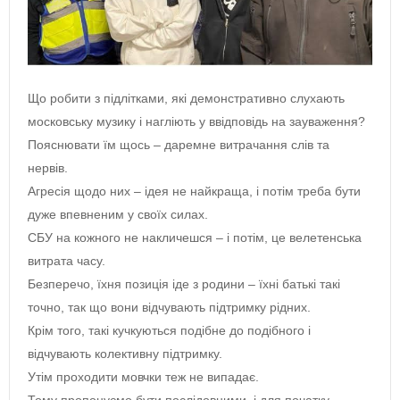
Що робити з підлітками, які демонстративно слухають
московську музику і нагліють у ввідповідь на зауваження?
Пояснювати їм щось – даремне витрачання слів та
нервів.
Агресія щодо них – ідея не найкраща, і потім треба бути
дуже впевненим у своїх силах.
СБУ на кожного не накличешся – і потім, це велетенська
витрата часу.
Безперечо, їхня позиція іде з родини – їхні батькі такі
точно, так що вони відчувають підтримку рідних.
Крім того, такі кучкуються подібне до подібного і
відчувають колективну підтримку.
Утім проходити мовчки теж не випадає.
Тому пропонуємо бути послідовними, і для початку