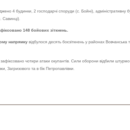
жено 4 будинки, 2 господарчі споруди (с. Бойні), адміністративну б
. Савинці).
фіксовано 148 бойових зіткнень.
ому напрямку
відбулося десять боєзіткнень у районах Вовчанська 
зафіксовано чотири атаки окупантів. Сили оборони відбили штурмов
и, Загризового та в бік Петропавлівки.