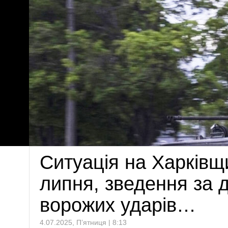
Ситуація на Харківщи
липня, зведення за 
ворожих ударів…
4.07.2025, П’ятниця | 8:13