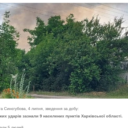
га Синєгубова, 4 липня, зведення за добу:
их ударів зазнали 9 населених пунктів Харківської області.
дали 5 людей.