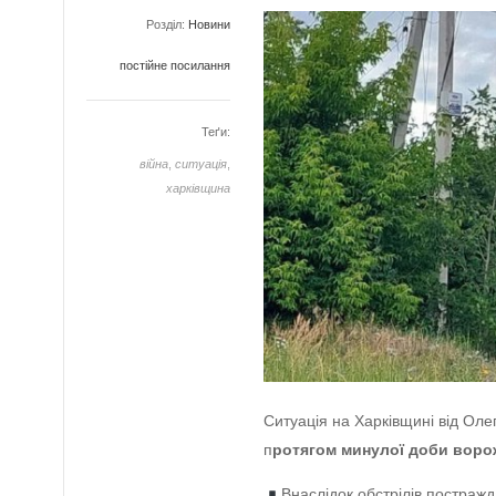
Розділ:
Новини
постійне посилання
Теґи:
війна
,
ситуація
,
харківщина
Ситуація на Харківщині від Оле
п
ротягом минулої доби ворож
Внаслідок обстрілів постраж