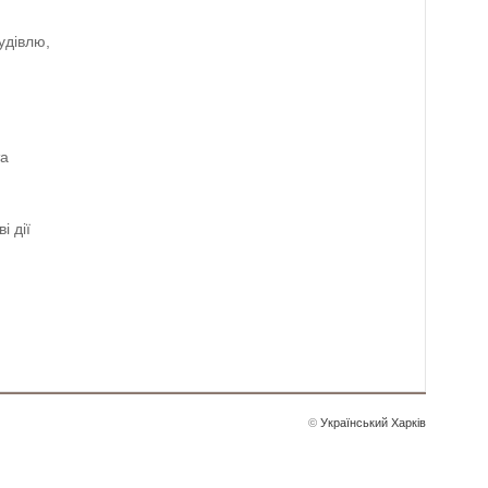
удівлю,
та
і дії
©
Український Харків