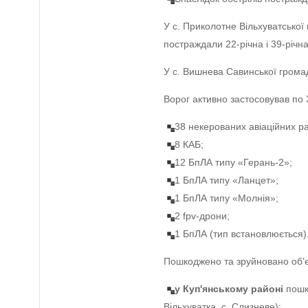
У с. Приколотне Вільхуватської 
постраждали 22-річна і 39-річна
У с. Вишнева Савинської громад
Ворог активно застосовував по 
38 некерованих авіаційних ра
8 КАБ;
12 БпЛА типу «Герань-2»;
1 БпЛА типу «Ланцет»;
1 БпЛА типу «Молнія»;
2 fpv-дрони;
1 БпЛА (тип встановлюється)
Пошкоджено та зруйновано обʼє
у Куп'янському районі
пошко
Вільхуватка, с. Слизневе);