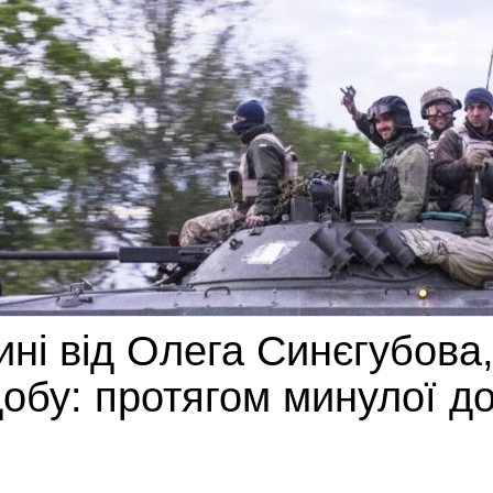
ні від Олега Синєгубова,
добу: протягом минулої д