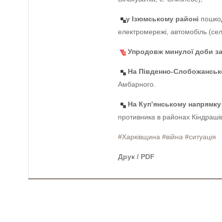
у Ізюмському районі
пошкод
електромережі, автомобіль (сел
Упродовж минулої доби за
На Південно-Слобожанськ
Амбарного.
На Куп’янському напрямку
противника в районах Кіндрашівк
#Харківщина
#війна
#ситуація
Друк / PDF