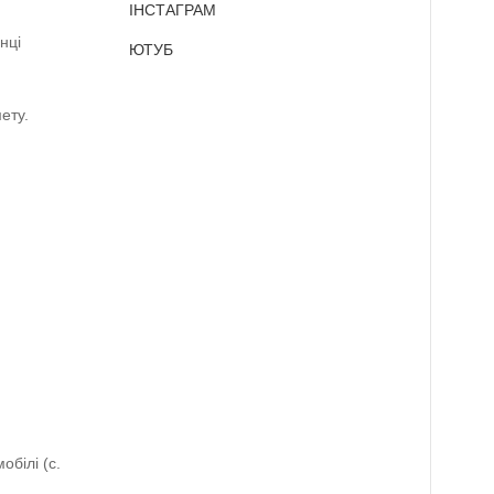
ІНСТАГРАМ
нці
ЮТУБ
ету.
білі (с.