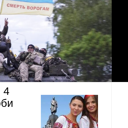
 4
оби