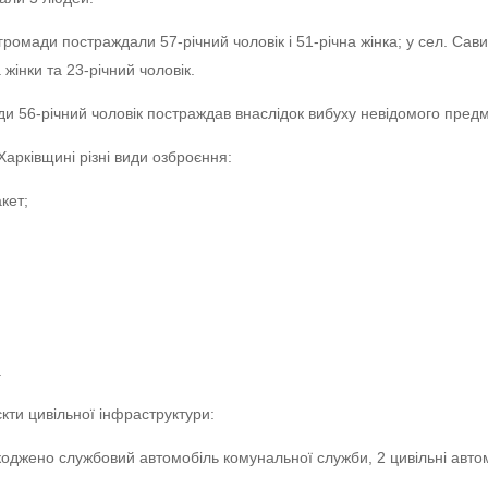
громади постраждали 57-річний чоловік і 51-річна жінка; у сел. Сави
 жінки та 23-річний чоловік.
и 56-річний чоловік постраждав внаслідок вибуху невідомого предм
Харківщині різні види озброєння:
кет;
.
кти цивільної інфраструктури:
джено службовий автомобіль комунальної служби, 2 цивільні автомо