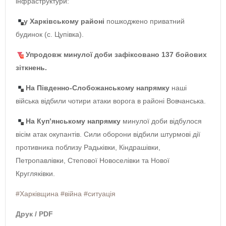
інфраструктури:
у Харківському районі
пошкоджено приватний
будинок (с. Цупівка).
Упродовж минулої доби зафіксовано 137 бойових
зіткнень.
На Південно-Слобожанському напрямку
наші
війська відбили чотири атаки ворога в районі Вовчанська.
На Куп’янському напрямку
минулої доби відбулося
вісім атак окупантів. Сили оборони відбили штурмові дії
противника поблизу Радьківки, Кіндрашівки,
Петропавлівки, Степової Новоселівки та Нової
Кругляківки.
#Харківщина
#війна
#ситуація
Друк / PDF