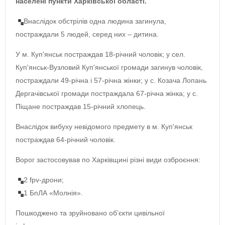
населені пункти Харківської області.
Внаслідок обстрілів одна людина загинула,
постраждали 5 людей, серед них – дитина.
У м. Куп'янськ постраждав 18-річний чоловік; у сел.
Куп'янськ-Вузловий Куп'янської громади загинув чоловік,
постраждали 49-річна і 57-річна жінки; у с. Козача Лопань
Дергачівської громади постраждала 67-річна жінка; у с.
Піщане постраждав 15-річний хлопець.
Внаслідок вибуху невідомого предмету в м. Куп'янськ
постраждав 64-річний чоловік.
Ворог застосовував по Харківщині різні види озброєння:
2 fpv-дрони;
1 БпЛА «Молнія».
Пошкоджено та зруйновано обʼєкти цивільної