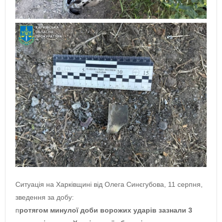
Ситуація на Харківщині від Олега Синєгубова, 11 серпня,
зведення за добу:
п
ротягом минулої доби ворожих ударів зазнали 3