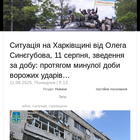
Ситуація на Харківщині від Олега
Синєгубова, 11 серпня, зведення
за добу: протягом минулої доби
ворожих ударів…
11.08.2025, Понеділок | 8:13
Розділ:
Новини
постійне посилання
Теґи:
війна
,
ситуація
,
харківщина