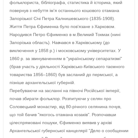
фольклориста, бібліографа, статистика й історика, який
повернув з небуття ім'я останнього кошового отамана
Запорізької Січі Петра Калнишевського (1835-1908).
Життя Петра Єфименка було пов'язане з Харковом.
Народився Петро Єфименко в м.Великий Токмак (нині
Запорізька область). Навчався в Харківському (до
виключення у 1858 р.) і московському університетах. У
1860 р. за звинуваченням в "українському сепаратизмі"
(брав участь у діяльності Харківсько-Київського таємного
товариства 1856–1860) був засланий до пермської, а
пізніше архангельської губерній.
Перебуваючи на засланні на півночі Російської імперії,
почав збирати фольклор. Розпитуючи у селян про
Соловецький монастир, від 80-річного селянина почув,
що той бачив "якогось отамана козаків". Розпочавши
цілеспрямовані пошуки, Єфименко виявив у архіві
Архангельської губернської канцелярії "Дело о сообщении