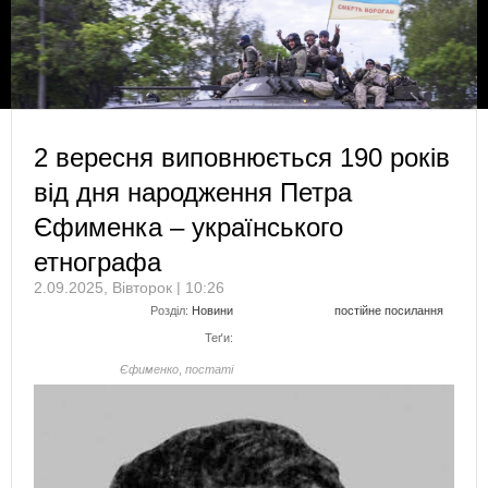
2 вересня виповнюється 190 років
від дня народження Петра
Єфименка – українського
етнографа
2.09.2025, Вівторок | 10:26
Розділ:
Новини
постійне посилання
Теґи:
Єфименко
,
постаті