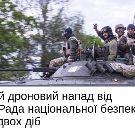
ий дроновий напад від
Рада національної безпе
двох діб