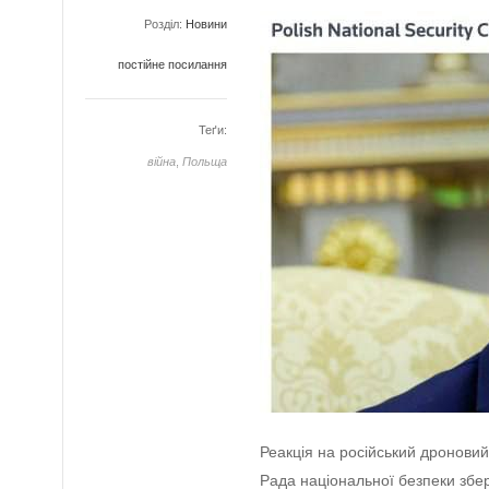
Розділ:
Новини
постійне посилання
Теґи:
війна
,
Польща
Реакція на російський дроновий
Рада національної безпеки збер