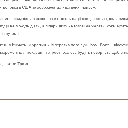
я допомога США заморожена до настання «миру».
ктиці: швидкість, з якою незалежність нації знецінюється, коли виж
итуції не можуть діяти, а лідери яких не готові на жертви, коли архіт
окинутості.
ження існують. Моральний імператив поза сумнівом. Воля – відсутня
морожені для покарання агресії, ось-ось будуть повернуті, щоб вина
», – каже Трамп.