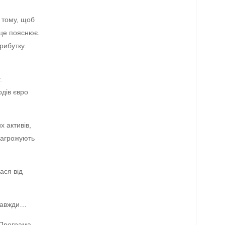
 тому, щоб
 це пояснює.
рибутку.
.
рдів євро
х активів,
 загрожують
ася від
азавжди…
. Програма