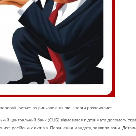
 переоцінюється за ринковою ціною – торги розпочалися.
ський центральний банк (ЄЦБ) відмовився підтримати допомогу Укра
жених» російських активів. Порушення мандату, заявили вони. Дотр