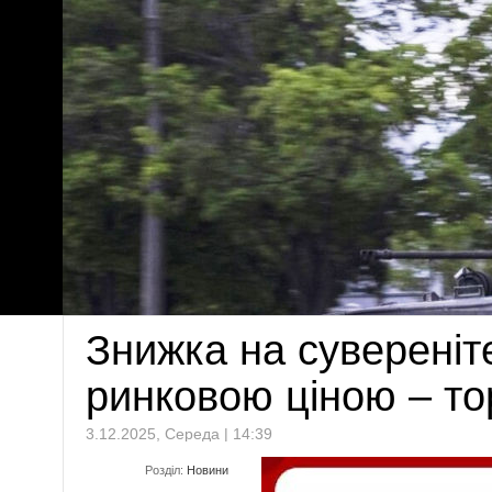
Знижка на сувереніт
ринковою ціною – то
3.12.2025, Середа | 14:39
Розділ:
Новини