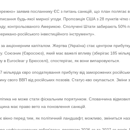
режно» заявив посланнику ЄС з питань санкцій, що план полягає в
дписання будь-якої мирної угоди. Пропозиція США з 28 пунктів чітко
нду, контрольованого Америкою. Сполучені Штати забирають 50% п
ерикано-російського інвестиційного інструменту».
 за акціонерним капіталом. Жертва (Україна) стає центром прибутку
. Союзник (Євросоюз), який має важелі впливу (зберігає 185 мілья
у в Euroclear у Брюсселі), спостерігає, як вони випаровуються.
1,7 мільярда євро оподаткування прибутку від заморожених російськи
ину свого ВВП від російських позовів. Статус-кво окупається. Зміни
ітика не може стати фіскальним порятунком. Словаччина відмовил
рщина має право вето на поновлення санкцій.
нє вікно перед тим, як політичний ландшафт, можливо, зміниться н
євро нефінансованих зобов'язань протягом 2026-го та 2027-го років