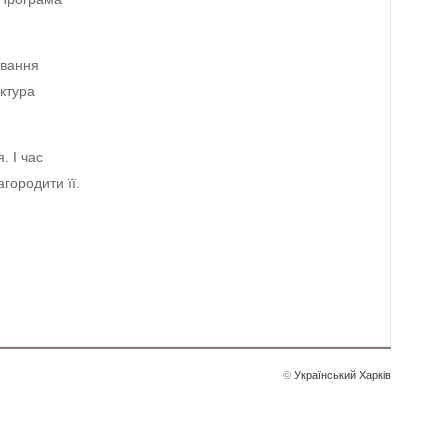
ивання
ектура
. І час
городити її.
©
Український Харків