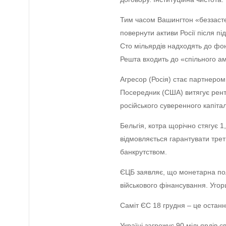
Тим часом Вашингтон «беззасте
повернути активи Росії після пі
Сто мільярдів надходять до фо
Решта входить до «спільного ам
Агресор (Росія) стає партнером
Посередник (США) витягує ренту
російського суверенного капітал
Бельгія, котра щорічно стягує 
відмовляється гарантувати трет
банкрутством.
ЄЦБ заявляє, що монетарна пол
військового фінансування. Уго
Саміт ЄС 18 грудня – це остан
Україні загрожує 90 мільярдів 