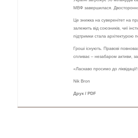
МВФ завершилася. Двосторонн
Це знижка на суверенітет на пра
залежить від союзників, чиї інст
підтримки стала архітектурою п
Гроші існують. Правові повнова
спливає – незабаром активи, за
«Ласкаво просимо до ліквідації!
Nik Bron
Друк / PDF