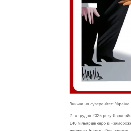
Знижка на суверенітет: Україна
2-го грудня 2025 року Європей
140 мільярдів євро із «заморо
договору. Інституційна чистота.