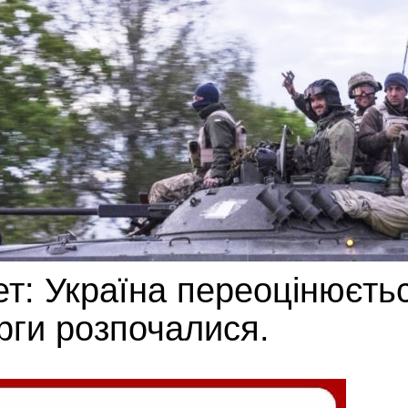
ет: Україна переоцінюєть
рги розпочалися.