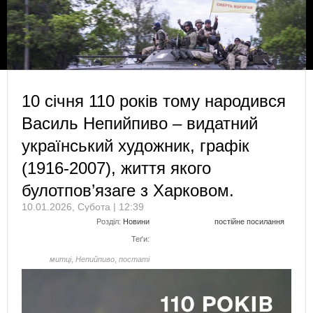
10 січня 110 років тому народився
Василь Непийпиво – видатний
український художник, графік
(1916-2007), життя якого
булотпов’язаге з Харковом.
10.01.2026, Субота | 12:39
Розділ:
Новини
постійне посилання
Теґи:
митці
,
Непийпиво
,
постаті