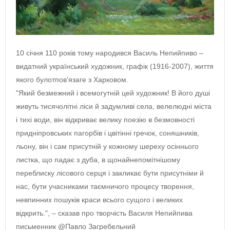
10 січня 110 років тому народився Василь Непийпиво –
видатний український художник, графік (1916-2007), життя
якого булотпов'язаге з Харковом.
"Який безмежний і всемогутній цей художник! В його душі
живуть тисячолітні ліси й задумливі села, велелюдні міста
і тихі води, він відкриває велику поезію в безмовності
придніпровських пагорбів і цвітінні гречок, соняшників,
льону, він і сам присутній у кожному шереху осіннього
листка, що падає з дуба, в щонайнепомітнішому
переблиску лісового серця і закликає бути присутніми й
нас, бути учасниками таємничого процесу творення,
невпинних пошуків краси всього сущого і великих
відкрить.", – сказав про творчість Василя Непийпива
письменник @Павло Загребельний