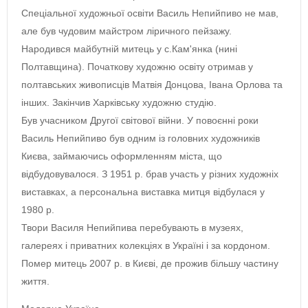
Спеціальної художньої освіти Василь Непийпиво не мав,
але був чудовим майстром ліричного пейзажу.
Народився майбутній митець у с.Кам'янка (нині
Полтавщина). Початкову художню освіту отримав у
полтавських живописців Матвія Донцова, Івана Орлова та
інших. Закінчив Харківську художню студію.
Був учасником Другої світової війни. У повоєнні роки
Василь Непийпиво був одним із головних художників
Києва, займаючись оформленням міста, що
відбудовувалося. З 1951 р. брав участь у різних художніх
виставках, а персональна виставка митця відбулася у
1980 р.
Твори Василя Непийпива перебувають в музеях,
галереях і приватних колекціях в Україні і за кордоном.
Помер митець 2007 р. в Києві, де прожив більшу частину
життя.