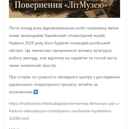
Після понад року відновлювальних робіт наприкінці квітня
знову запрацював Харківський літературний музей.
Навесні 2025 року його будівлю пошкодив російський
обстріл. Це тимчасово призупинило активну культурну
роботу закладу, але відтепер на харків’ян та гостей міста
чекає оновлений простір.
Про історію та сучасність провідного центру з дослідження
українського літературного процесу читайте за
посиланням
https://mykharkov.info/kudago/povernennya-litmuzeyu-yak-u-
harkovi-vidnovlyuyut-rozstrilyane-j-suchasne-mystetstvo-
11690.html