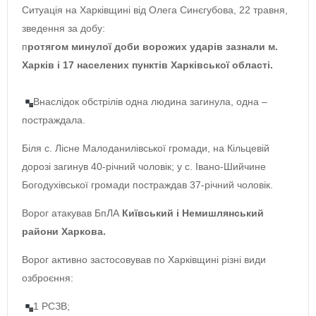
Ситуація на Харківщині від Олега Синєгубова, 22 травня,
зведення за добу:
п
ротягом минулої доби ворожих ударів зазнали м.
Харків і 17 населених пунктів Харківської області.
Внаслідок обстрілів одна людина загинула, одна –
постраждала.
Біля с. Лісне Малоданилівської громади, на Кільцевій
дорозі загинув 40-річний чоловік; у с. Івано-Шийчине
Богодухівської громади постраждав 37-річний чоловік.
Ворог атакував БпЛА
Київський і Немишлянський
райони Харкова.
Ворог активно застосовував по Харківщині різні види
озброєння:
1 РСЗВ;