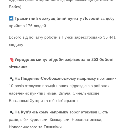
Бабка).
Транзитний евакуаційний пункт у Лозовій
за добу
прийняв 176 людей.
Всього від початку роботи в Пункті зареєстровано 35 441
людину.
Упродовж минулої доби зафіксовано 253 бойові
зіткнення.
На Південно-Слобожанському напрямку
противник
10 разів атакував позиції наших підрозділів в районах
населених пунктів Лиман, Вільча, Синельникове,
Вовчанські Хутори та в бік Ізбицького.
На Куп’янському напрямку
ворог атакував шість
разів, в бік Курилівки, Ківшарівки, Новоплатонівки,
Новоосинового та Глушківки.