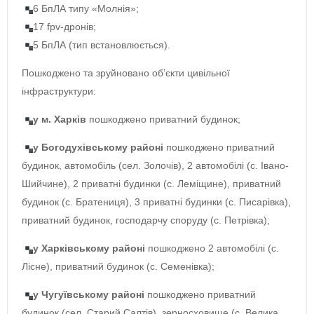
6 БпЛА типу «Молнія»;
17 fpv-дронів;
5 БпЛА (тип встановлюється).
Пошкоджено та зруйновано обʼєкти цивільної
інфраструктури:
у м. Харків
пошкоджено приватний будинок;
у Богодухівському районі
пошкоджено приватний
будинок, автомобіль (сел. Золочів), 2 автомобілі (с. Івано-
Шийчине), 2 приватні будинки (с. Леміщине), приватний
будинок (с. Братениця), 3 приватні будинки (с. Писарівка),
приватний будинок, господарчу споруду (с. Петрівка);
у Харківському районі
пошкоджено 2 автомобілі (с.
Лісне), приватний будинок (с. Семенівка);
у Чугуївському районі
пошкоджено приватний
будинок (сел. Старий Салтів), зерносховище (с. Велика