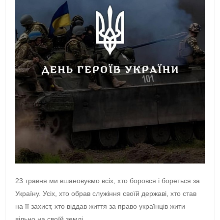
23 травня ми вшановуємо всіх, хто боровся і бореться за
Україну. Усіх, хто обрав служіння своїй державі, хто став
на її захист, хто віддав життя за право українців жити
вільно на своїй землі.