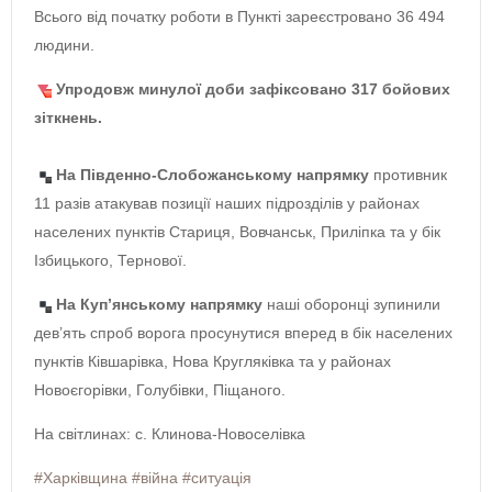
Всього від початку роботи в Пункті зареєстровано 36 494
людини.
Упродовж минулої доби зафіксовано 317 бойових
зіткнень.
На Південно-Слобожанському напрямку
противник
11 разів атакував позиції наших підрозділів у районах
населених пунктів Стариця, Вовчанськ, Приліпка та у бік
Ізбицького, Тернової.
На Куп’янському напрямку
наші оборонці зупинили
дев’ять спроб ворога просунутися вперед в бік населених
пунктів Ківшарівка, Нова Кругляківка та у районах
Новоєгорівки, Голубівки, Піщаного.
На світлинах: с. Клинова-Новоселівка
#Харківщина
#війна
#ситуація