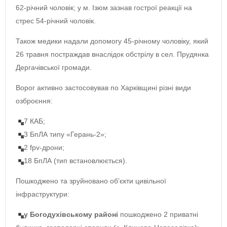
62-річний чоловік; у м. Ізюм зазнав гострої реакції на
стрес 54-річний чоловік.
Також медики надали допомогу 45-річному чоловіку, який
26 травня постраждав внаслідок обстрілу в сел. Прудянка
Дергачівської громади.
Ворог активно застосовував по Харківщині різні види
озброєння:
7 КАБ;
3 БпЛА типу «Герань-2»;
2 fpv-дрони;
18 БпЛА (тип встановлюється).
Пошкоджено та зруйновано обʼєкти цивільної
інфраструктури:
у Богодухівському районі
пошкоджено 2 приватні