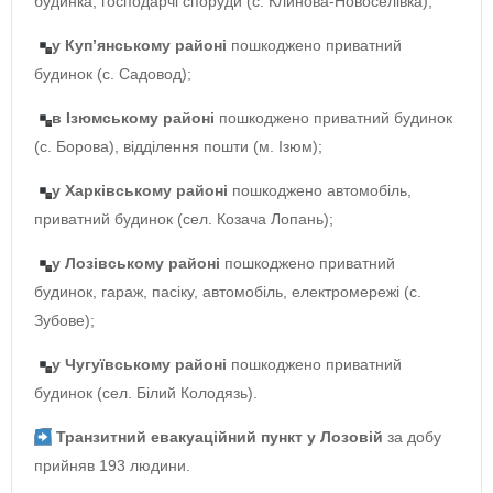
будинка, господарчі споруди (с. Клинова-Новоселівка);
у Куп’янському районі
пошкоджено приватний
будинок (с. Садовод);
в Ізюмському районі
пошкоджено приватний будинок
(с. Борова), відділення пошти (м. Ізюм);
у Харківському районі
пошкоджено автомобіль,
приватний будинок (сел. Козача Лопань);
у Лозівському районі
пошкоджено приватний
будинок, гараж, пасіку, автомобіль, електромережі (с.
Зубове);
у Чугуївському районі
пошкоджено приватний
будинок (сел. Білий Колодязь).
Транзитний евакуаційний пункт у Лозовій
за добу
прийняв 193 людини.