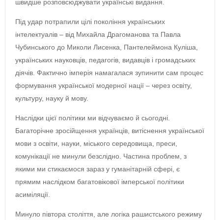
швидше розповсюджувати українські видання.
Під удар потрапили цілі покоління українських
інтелектуалів – від Михайла Драгоманова та Павла
Чубинського до Миколи Лисенка, Пантелеймона Куліша,
українських науковців, педагогів, видавців і громадських
діячів. Фактично імперія намагалася зупинити сам процес
формування української модерної нації – через освіту,
культуру, науку й мову.
Наслідки цієї політики ми відчуваємо й сьогодні.
Багаторічне зросійщення українців, витіснення української
мови з освіти, науки, міського середовища, преси,
комунікації не минули безслідно. Частина проблем, з
якими ми стикаємося зараз у гуманітарній сфері, є
прямим наслідком багатовікової імперської політики
асиміляції.
Минуло півтора століття, але логіка рашистського режиму