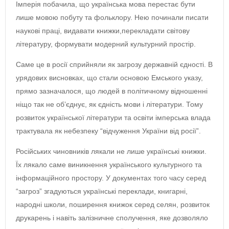
Імперія побачила, що українська мова перестає бути
лише мовою побуту та фольклору. Нею починали писати
наукові праці, видавати книжки,перекладати світову
літературу, формувати модерний культурний простір.
Саме це в росії сприйняли як загрозу державній єдності. В
урядових висновках, що стали основою Емського указу,
прямо зазначалося, що людей в політичному відношенні
ніщо так не об’єднує, як єдність мови і літератури. Тому
розвиток української літератури та освіти імперська влада
трактувала як небезпеку “відчуження України від росії”.
Російських чиновників лякали не лише українські книжки.
Їх лякало саме виникнення українського культурного та
інформаційного простору. У документах того часу серед
“загроз” згадуються українські переклади, книгарні,
народні школи, поширення книжок серед селян, розвиток
друкарень і навіть залізничне сполучення, яке дозволяло