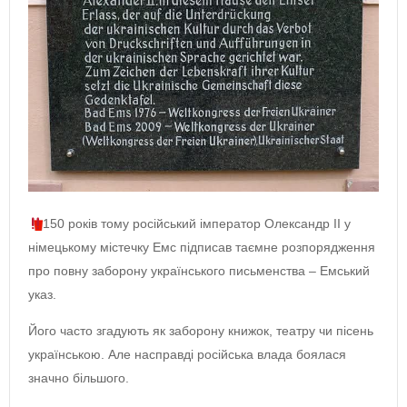
150 років тому російський імператор Олександр ІІ у
німецькому містечку Емс підписав таємне розпорядження
про повну заборону українського письменства – Емський
указ.
Його часто згадують як заборону книжок, театру чи пісень
українською. Але насправді російська влада боялася
значно більшого.