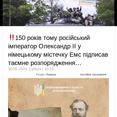
150 років тому російський
імператор Олександр ІІ у
німецькому містечку Емс підписав
таємне розпорядження…
30.05.2026, Субота | 10:13
Розділ:
Новини
постійне посилання