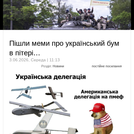
Пішли меми про український бум
в пітері…
3.06.2026, Середа | 11:13
Розділ:
Новини
постійне посилання