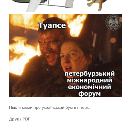
Пішли меми про український бум в пітері…
Друк / PDF