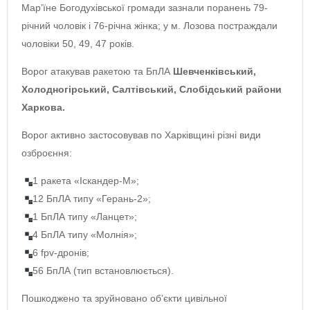
Мар’їне Богодухівської громади зазнали поранень 79-
річний чоловік і 76-річна жінка; у м. Лозова постраждали
чоловіки 50, 49, 47 років.
Ворог атакував ракетою та БпЛА
Шевченківський,
Холодногірський, Салтівський, Слобідський райони
Харкова.
Ворог активно застосовував по Харківщині різні види
озброєння:
1 ракета «Іскандер-М»;
12 БпЛА типу «Герань-2»;
1 БпЛА типу «Ланцет»;
4 БпЛА типу «Молнія»;
6 fpv-дронів;
56 БпЛА (тип встановлюється).
Пошкоджено та зруйновано обʼєкти цивільної