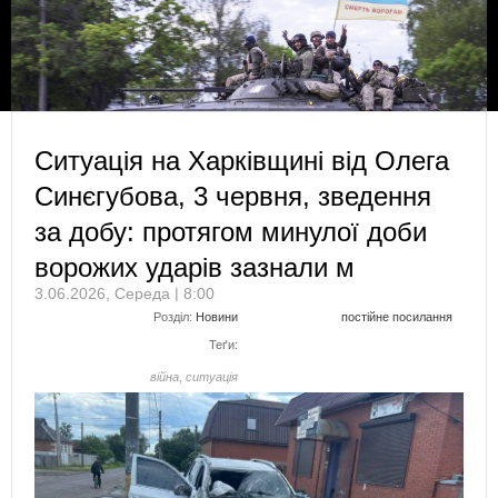
Ситуація на Харківщині від Олега
Синєгубова, 3 червня, зведення
за добу: протягом минулої доби
ворожих ударів зазнали м
3.06.2026, Середа | 8:00
Розділ:
Новини
постійне посилання
Теґи:
війна
,
ситуація