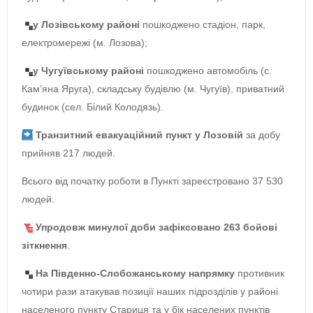
у Лозівському районі
пошкоджено стадіон, парк,
електромережі (м. Лозова);
у Чугуївському районі
пошкоджено автомобіль (с.
Кам’яна Яруга), складську будівлю (м. Чугуїв), приватний
будинок (сел. Білий Колодязь).
Транзитний евакуаційний пункт у Лозовій
за добу
прийняв 217 людей.
Всього від початку роботи в Пункті зареєстровано 37 530
людей.
Упродовж минулої доби зафіксовано 263 бойові
зіткнення
.
На Південно-Слобожанському напрямку
противник
чотири рази атакував позиції наших підрозділів у районі
населеного пункту Стариця та у бік населених пунктів