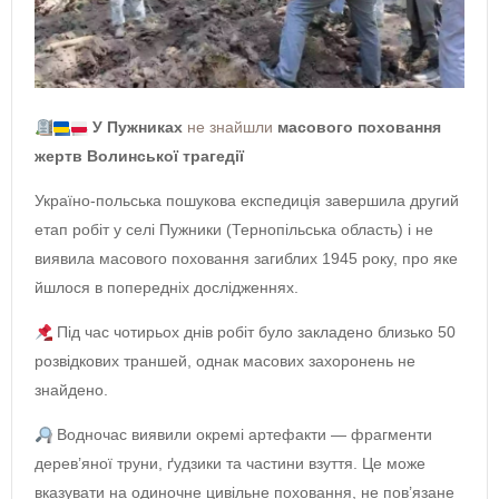
У Пужниках
не знайшли
масового поховання
жертв Волинської трагедії
Україно-польська пошукова експедиція завершила другий
етап робіт у селі Пужники (Тернопільська область) і не
виявила масового поховання загиблих 1945 року, про яке
йшлося в попередніх дослідженнях.
Під час чотирьох днів робіт було закладено близько 50
розвідкових траншей, однак масових захоронень не
знайдено.
Водночас виявили окремі артефакти — фрагменти
дерев’яної труни, ґудзики та частини взуття. Це може
вказувати на одиночне цивільне поховання, не пов’язане