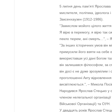
5 липня день пам’яті Ярослава 
мислителя, політика, ідеолога 
Заксенхаузен (1912-1986).
"Замислом мойого цілого життя б
Я вірю в перемогу, я вірю так 
пекло тюрем, ані смерть…", – 
"За інших історичних умов він 
примусили його взяти на себе об
використавши усі дані Богом тал
він залишався філософом, за с
він досі є не дуже зрозумілим 
проголошенні Акту відновлення 
висвітлюються.", – Микола Посів
Народився Ярослав Стецько у сі
членом нелегальної організації 
Військової Організації) та ОУН.
У двадцять років Ярослав Стец