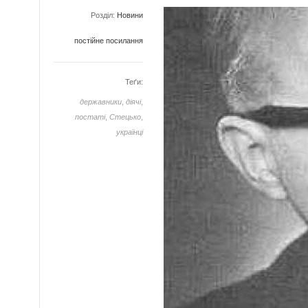
Розділ:
Новини
постійне посилання
Теґи:
державники
,
діячі
,
постаті
,
Стецько
,
українці