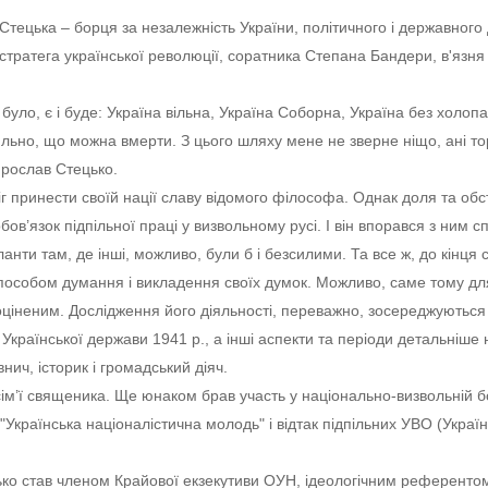
Стецька – борця за незалежність України, політичного і державного 
і стратега української революції, соратника Степана Бандери, в'язн
уло, є і буде: Україна вільна, Україна Соборна, Україна без холопа 
сильно, що можна вмерти. З цього шляху мене не зверне ніщо, ані то
Ярослав Стецько.
міг принести своїй нації славу відомого філософа. Однак доля та об
ов’язок підпільної праці у визвольному русі. І він впорався з ним с
анти там, де інші, можливо, були б і безсилими. Та все ж, до кінця 
пособом думання і викладення своїх думок. Можливо, саме тому дл
і оціненим. Дослідження його діяльності, переважно, зосереджуються
Української держави 1941 р., а інші аспекти та періоди детальніше 
нич, історик і громадський діяч.
м’ї священика. Ще юнаком брав участь у національно-визвольній бо
"Українська націоналістична молодь" і відтак підпільних УВО (Україн
ько став членом Крайової екзекутиви ОУН, ідеологічним референтом