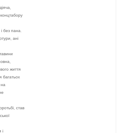
діяча,
я концтабору
і без пана.
ртури, ані
ставини
повна,
свого життя
я багатьох
 на
не
ротьбі, став
ської
 і