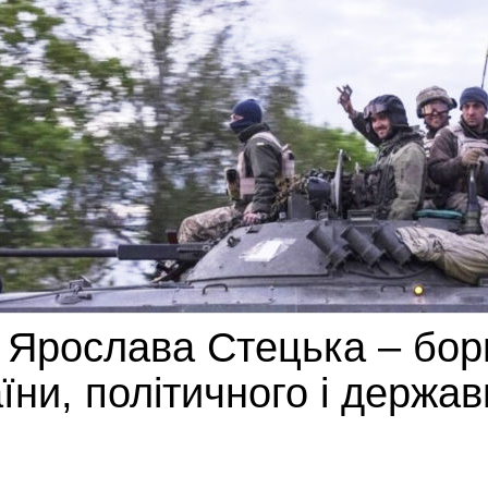
і Ярослава Стецька – бор
їни, політичного і держав