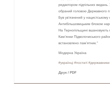
редактором підпільних видань. 
обраний головою Державного пр
Був ув’язнений у нацистському 
Антибільшовицьким блоком народ
На Тернопільщині вшановують па
Кам’янки Підволочиського район
встановлено пам’ятник."
Модерна Україна
#українці
#постаті
#державники
Друк / PDF