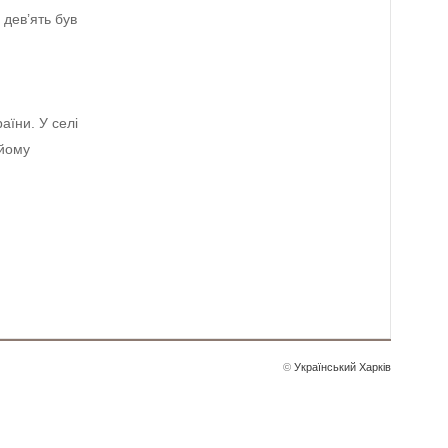
 дев’ять був
аїни. У селі
 йому
©
Український Харків