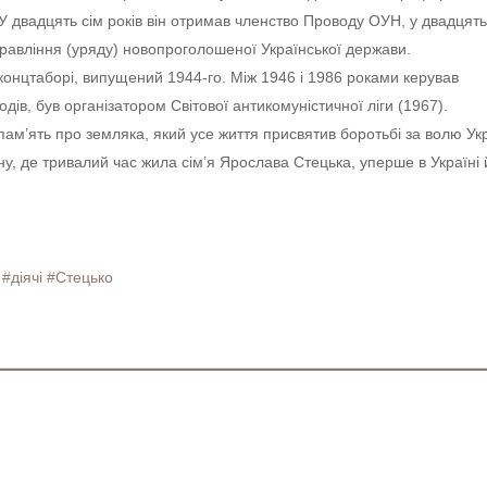
У двадцять сім років він отримав членство Проводу ОУН, у двадцять
авління (уряду) новопроголошеної Української держави.
концтаборі, випущений 1944-го. Між 1946 і 1986 роками керував
ів, був організатором Світової антикомуністичної ліги (1967).
м’ять про земляка, який усе життя присвятив боротьбі за волю Укр
у, де тривалий час жила сім’я Ярослава Стецька, уперше в Україні
#діячі
#Стецько