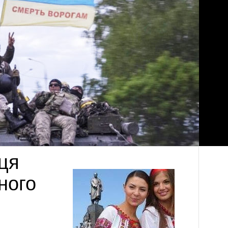
ця
ного