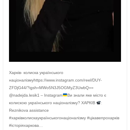
Харків- колиска українського
націоналізмуhttps://www.instagram.com/reel/DUY-
ZFDjG44/?igsh=MWo5N3J5OGMyZ3UwbQ==
@nadejda.lesik1 – Instagram
Ви знали яке місто є
колискою українського націоналізму? ХАРКІВ
:
Reznikova assistance
#харківколискаукраїнськогонаціоналізму #цікавепрохарків
#історіяхаркова…