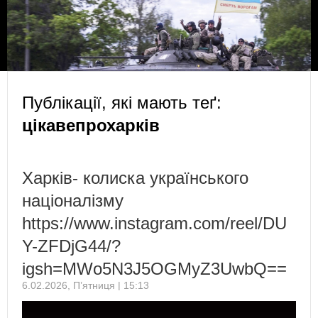
Публікації, які мають теґ:
цікавепрохарків
Харків- колиска українського
націоналізму
https://www.instagram.com/reel/DU
Y-ZFDjG44/?
igsh=MWo5N3J5OGMyZ3UwbQ==
6.02.2026, П’ятниця | 15:13