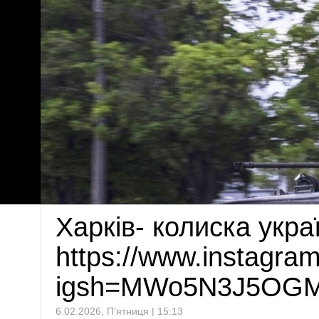
Харків- колиска укра
https://www.instagr
igsh=MWo5N3J5OG
6.02.2026, П’ятниця | 15:13