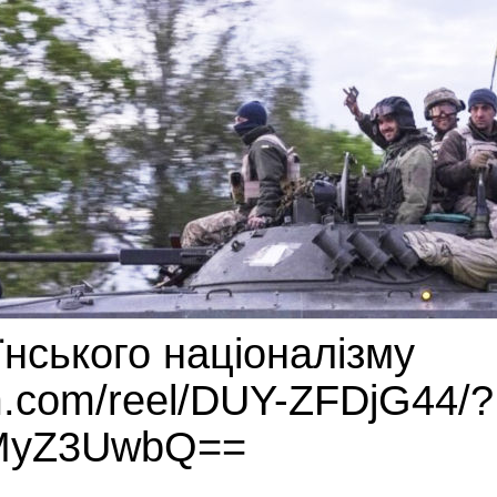
їнського націоналізму
am.com/reel/DUY-ZFDjG44/?
MyZ3UwbQ==