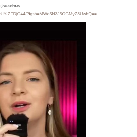
ціоналізму
eel/DUY-ZFDjG44/?igsh=MWo5N3J5OGMyZ3UwbQ==