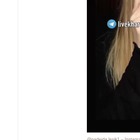
@nadejda.lesik1 – Instag