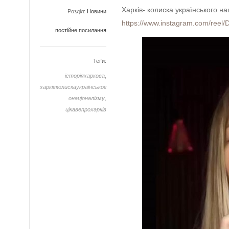
Харків- колиска українського на
Розділ:
Новини
https://www.instagram.com/r
постійне посилання
Теґи:
історіяхаркова
,
харківколискаукраїнськог
онаціоналізму
,
цікавепрохарків