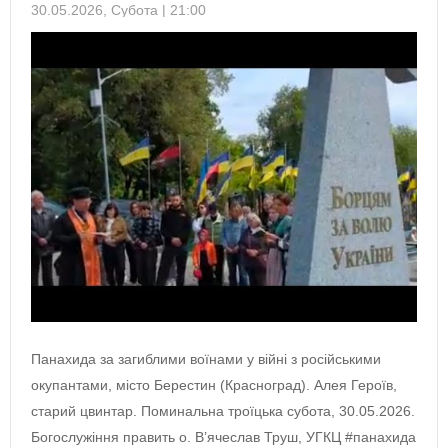
30.05.2026, Субота | 21:00
Панахида за загиблими воїнами у війні з російськими
окупантами, місто Берестин (Красноград). Алея Героїв,
старий цвинтар. Поминальна троїцька субота, 30.05.2026.
Богослужіння править о. В’ячеслав Труш, УГКЦ #панахида