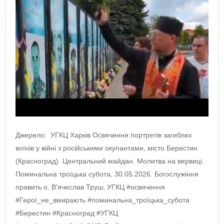
Джерело: УГКЦ Харків Освячення портретів загиблих
воїнів у війні з російськими окупантами, місто Берестин
(Красноград). Центральний майдан. Молитва на вервиці.
Поминальна троїцька субота, 30.05.2026. Богослужіння
править о. В'ячеслав Труш, УГКЦ #освячення
#Герої_не_вмирають #поминальна_троїцька_субота
#Берестин #Красноград #УГКЦ