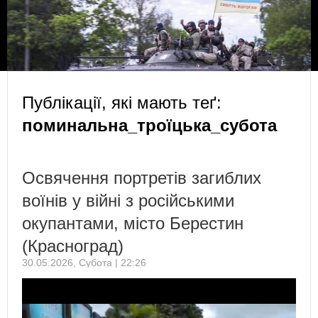
Публікації, які мають теґ:
поминальна_троїцька_субота
Освячення портретів загиблих
воїнів у війні з російськими
окупантами, місто Берестин
(Красноград)
30.05.2026, Субота | 22:26