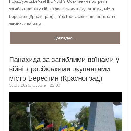
https://youtu.be/-2eHhON5bPs Освячення портретів
загиблих воїнів у війні з російськими окупантами, місто
Берестин (Красноград) – YouTubeОсвячення портретів
загиблих воїнів у…
Докладно...
Панахида за загиблими воїнами у
війні з російськими окупантами,
місто Берестин (Красноград)
30.05.2026, Субота | 22:00