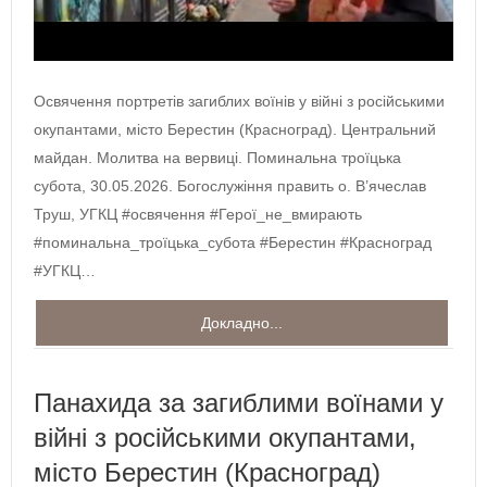
Освячення портретів загиблих воїнів у війні з російськими
окупантами, місто Берестин (Красноград). Центральний
майдан. Молитва на вервиці. Поминальна троїцька
субота, 30.05.2026. Богослужіння править о. В’ячеслав
Труш, УГКЦ #освячення #Герої_не_вмирають
#поминальна_троїцька_субота #Берестин #Красноград
#УГКЦ…
Докладно...
Панахида за загиблими воїнами у
війні з російськими окупантами,
місто Берестин (Красноград)