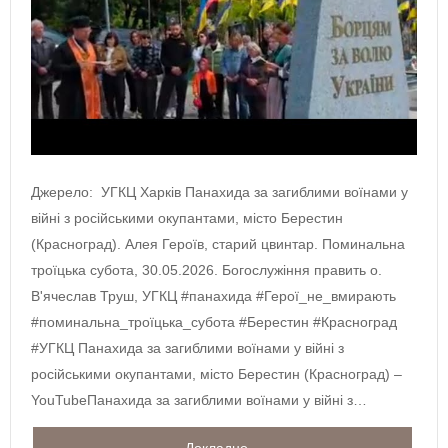
Джерело: УГКЦ Харків Панахида за загиблими воїнами у
війні з російськими окупантами, місто Берестин
(Красноград). Алея Героїв, старий цвинтар. Поминальна
троїцька субота, 30.05.2026. Богослужіння править о.
В'ячеслав Труш, УГКЦ #панахида #Герої_не_вмирають
#поминальна_троїцька_субота #Берестин #Красноград
#УГКЦ Панахида за загиблими воїнами у війні з
російськими окупантами, місто Берестин (Красноград) –
YouTubeПанахида за загиблими воїнами у війні з…
Докладно...