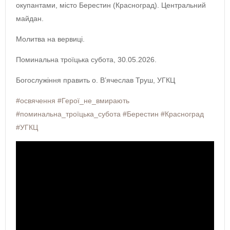
окупантами, місто Берестин (Красноград). Центральний
майдан.
Молитва на вервиці.
Поминальна троїцька субота, 30.05.2026.
Богослужіння править о. В’ячеслав Труш, УГКЦ
#освячення
#Герої_не_вмирають
#поминальна_троїцька_субота
#Берестин
#Красноград
#УГКЦ