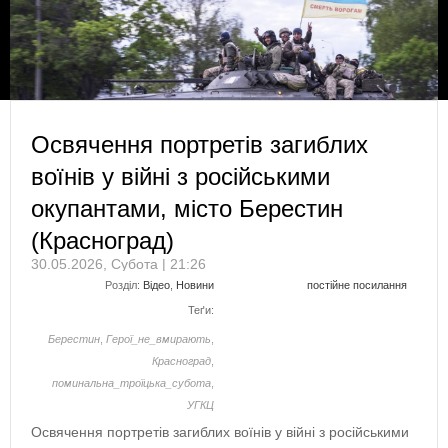
Освячення портретів загиблих
воїнів у війні з російськими
окупантами, місто Берестин
(Красноград)
30.05.2026, Субота | 21:26
Розділ:
Відео
,
Новини
постійне посилання
Теґи:
Берестин
,
Герої_не_вмирають
,
Красноград
,
поминальна_троїцька_субота
,
УГКЦ
Освячення портретів загиблих воїнів у війні з російськими