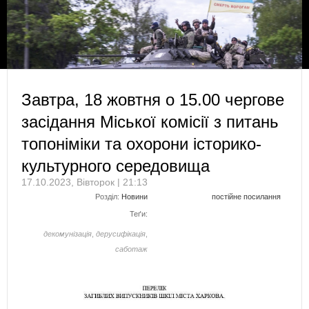
Завтра, 18 жовтня о 15.00 чергове
засідання Міської комісії з питань
топоніміки та охорони історико-
культурного середовища
17.10.2023, Вівторок | 21:13
Розділ:
Новини
постійне посилання
Теґи:
декомунізація
,
дерусифікація
,
саботаж