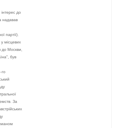
 інтерес до
ра надавав
ї партії).
 у місцевих
 до Москви,
їна", був
-го
ський
аду
нтральної
земств. За
австрійських
ду
таманом