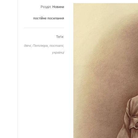
Розділ:
Новини
постійне посилання
Теґи:
діячі
,
Петлюра
,
постаті
,
українці