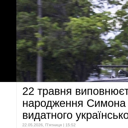
22 травня виповнюєт
народження Симона 
видатного українськ
22.05.2026, П’ятниця | 15:52