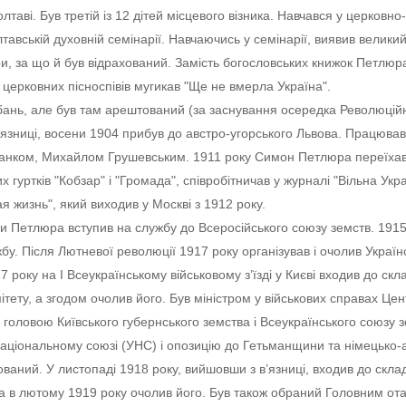
аві. Був третій із 12 дітей місцевого візника. Навчався у церковно-
тавській духовній семінарії. Навчаючись у семінарії, виявив великий
ури, за що й був відрахований. Замість богословських книжок Петлю
 церковних пісноспівів мугикав "Ще не вмерла Україна".
ань, але був там арештований (за заснування осередка Революційно
в’язниці, восени 1904 прибув до австро-угорського Львова. Працював
ранком, Михайлом Грушевським. 1911 року Симон Петлюра переїхав
 гуртків "Кобзар" і "Громада", співробітничав у журналі "Вільна Укра
 жизнь", який виходив у Москві з 1912 року.
ни Петлюра вступив на службу до Всеросійського союзу земств. 1915
жбу. Після Лютневої революції 1917 року організував і очолив Україн
7 року на І Всеукраїнському військовому з’їзді у Києві входив до скл
ітету, а згодом очолив його. Був міністром у військових справах Це
 – головою Київського губернського земства і Всеукраїнського союзу 
національному союзі (УНС) і опозицію до Гетьманщини та німецько-
ований. У листопаді 1918 року, вийшовши з в’язниці, входив до скла
, а в лютому 1919 року очолив його. Був також обраний Головним о