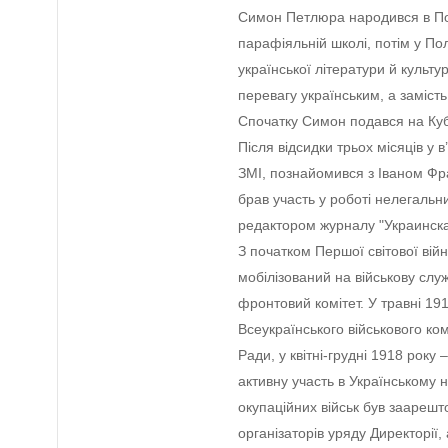
Симон Петлюра народився в Полт
парафіяльній школі, потім у Пол
української літератури й культ
перевагу українським, а замість
Спочатку Симон подався на Куб
Після відсидки трьох місяців у 
ЗМІ, познайомився з Іваном Ф
брав участь у роботі нелегальних
редактором журналу "Украинская
З початком Першої світової вій
мобілізований на військову слу
фронтовий комітет. У травні 191
Всеукраїнського військового ком
Ради, у квітні-грудні 1918 року
активну участь в Українському 
окупаційних військ був заарешт
організаторів уряду Директорії