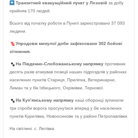
Транзитний евакуаційний пункт у Лозовій
за добу
прийняв 170 людей.
Всього від початку роботи в Пункті зареєстровано 37 093
людини.
Упродовж минулої доби зафіксовано 302 бойові
зіткнення.
На Південно-Слобожанському напрямку
противник
десять разів атакував позиції наших підрозділів у районах
населених пунктів Стариця, Приліпка, Ветеринарне,
Лиман та у бік Ізбицького, Охрімівки, Тернової.
На Куп’янському напрямку
наші оборонці зупинили
три спроби ворога просунутися вперед у бік населених
пунктів Курилівка, Новоосинове та у районі Петропавлівки.
На світлині: с. Лютівка