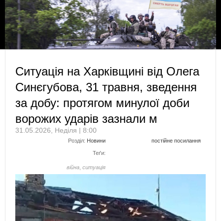
Ситуація на Харківщині від Олега
Синєгубова, 31 травня, зведення
за добу: протягом минулої доби
ворожих ударів зазнали м
31.05.2026, Неділя | 8:00
Розділ:
Новини
постійне посилання
Теґи:
війна
,
ситуація