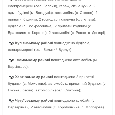
електромережі (сел. Золочів), гараж, літню кухню, 2
адмінбудівлі (м. Богодухів), автомобіль (с. Степне), 2
приватні будинки, 2 господарчі споруди (с. Лютівка),
будівлю (с. Воскресенівка), 2 приватні будинки (с.
Братениця, с. Коротке), 2 автомобілі (с. Рясне, с. Дегтярі);
у Куп’янському районі
пошкоджено будівлю,
електромережі (сел. Великий Бурлук);
в Ізюмському районі
пошкоджено автомобіль (м.
Барвінкове);
у Харківському районі
пошкоджено 2 приватні
будинки (с. Момотове), автомобіль, приватний будинок (с.
Руська Лозова), автомобіль (сел. Слатине);
у Чугуївському районі
пошкоджено комбайн (с.
Варварівка), 2 автомобілі (с. Коробочкине, с. Молодова).