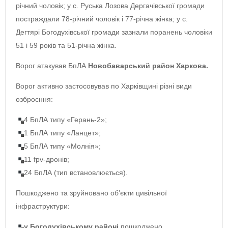
річний чоловік; у с. Руська Лозова Дергачівської громади
постраждали 78-річний чоловік і 77-річна жінка; у с.
Дегтярі Богодухівської громади зазнали поранень чоловіки
51 і 59 років та 51-річна жінка.
Ворог атакував БпЛА
Новобаварський район Харкова.
Ворог активно застосовував по Харківщині різні види
озброєння:
4 БпЛА типу «Герань-2»;
1 БпЛА типу «Ланцет»;
5 БпЛА типу «Молнія»;
11 fpv-дронів;
24 БпЛА (тип встановлюється).
Пошкоджено та зруйновано обʼєкти цивільної
інфраструктури:
у Богодухівському районі
пошкоджено