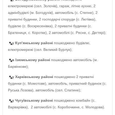
електромережі (сел. Золочів), гараж, літню кухню, 2
адмінбудівлі (м. Богодухів), автомобіль (с. Степне), 2
приватні будинки, 2 господарчі споруди (с. Лютівка),
будівлю (с. Воскресенівка), 2 приватні будинки (с.
Братениця, с. Коротке), 2 автомобілі (с. Рясне, с. Дегтярі);
у Куп’янському районі
пошкоджено будівлю,
електромережі (сел. Великий Бурлук);
в Ізюмському районі
пошкоджено автомобіль (м.
Барвінкове);
у Харківському районі
пошкоджено 2 приватні
будинки (с. Момотове), автомобіль, приватний будинок (с.
Руська Лозова), автомобіль (сел. Слатине);
у Чугуївському районі
пошкоджено комбайн (с.
Варварівка), 2 автомобілі (с. Коробочкине, с. Молодова).