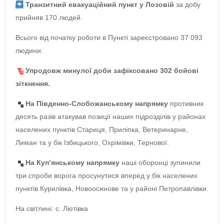
Транзитний евакуаційний пункт у Лозовій
за добу
прийняв 170 людей.
Всього від початку роботи в Пункті зареєстровано 37 093
людини.
Упродовж минулої доби зафіксовано 302 бойові
зіткнення.
На Південно-Слобожанському напрямку
противник
десять разів атакував позиції наших підрозділів у районах
населених пунктів Стариця, Приліпка, Ветеринарне,
Лиман та у бік Ізбицького, Охрімівки, Тернової.
На Куп’янському напрямку
наші оборонці зупинили
три спроби ворога просунутися вперед у бік населених
пунктів Курилівка, Новоосинове та у районі Петропавлівки.
На світлині: с. Лютівка