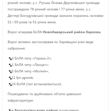
річний чоловік; у с. Руська Лозова Дергачівської громади
постраждали 78-річний чоловік і 77-річна жінка; у с.
Дегтярі Богодухівської громади зазнали поранень чоловіки
51 і 59 років та 51-річна жінка.
Ворог атакував БпЛА
Новобаварський район Харкова.
Ворог активно застосовував по Харківщині різні види
озброєння:
4 БпЛА типу «Герань-2»;
1 БпЛА типу «Ланцет»;
5 БпЛА типу «Молнія»;
11 fpv-дронів;
24 БпЛА (тип встановлюється).
Пошкоджено та зруйновано обʼєкти цивільної
інфраструктури:
у Богодухівському районі
пошкоджено