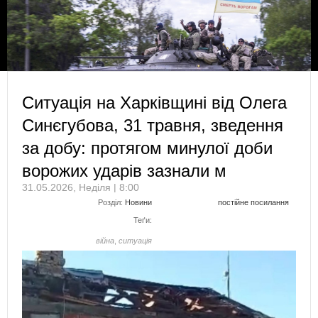
Ситуація на Харківщині від Олега
Синєгубова, 31 травня, зведення
за добу: протягом минулої доби
ворожих ударів зазнали м
31.05.2026, Неділя | 8:00
Розділ:
Новини
постійне посилання
Теґи:
війна
,
ситуація