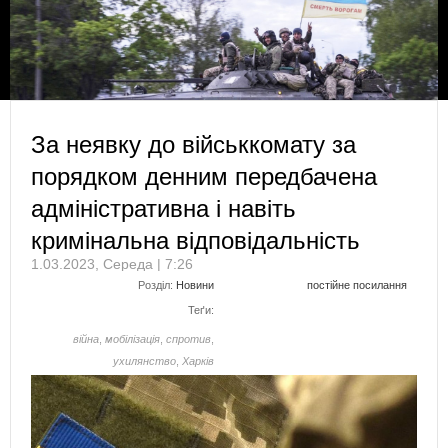
За неявку до військкомату за
порядком денним передбачена
адміністративна і навіть
кримінальна відповідальність
1.03.2023, Середа | 7:26
Розділ:
Новини
постійне посилання
Теґи:
війна
,
мобілізація
,
спротив
,
ухилянство
,
Харків