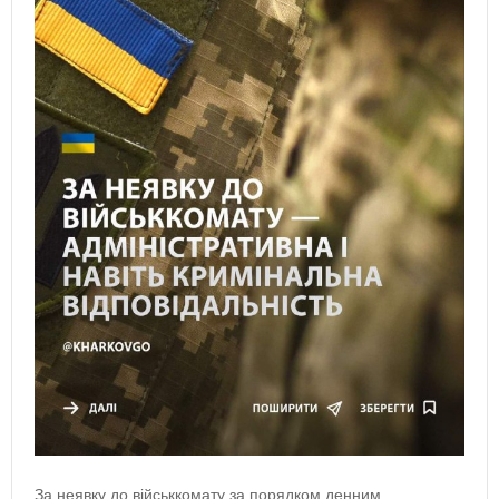
За неявку до військкомату за порядком денним