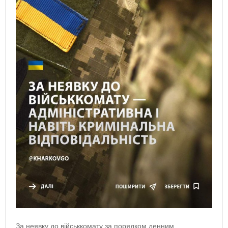
За неявку до військкомату за порядком денним