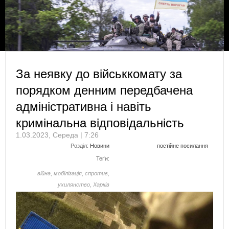
За неявку до військкомату за
порядком денним передбачена
адміністративна і навіть
кримінальна відповідальність
1.03.2023, Середа | 7:26
Розділ:
Новини
постійне посилання
Теґи:
війна
,
мобілізація
,
спротив
,
ухилянство
,
Харків