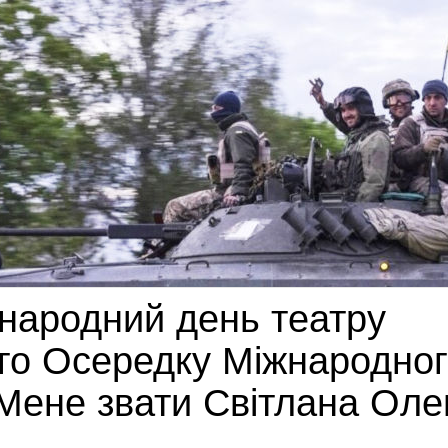
народний день театру
го Осередку Міжнародно
/ Мене звати Світлана Ол