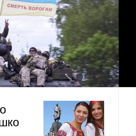
го
ешко