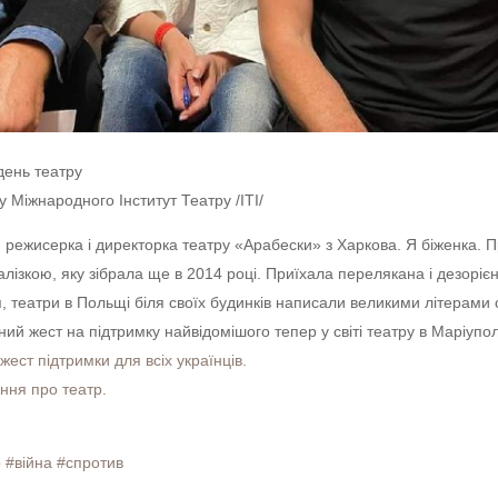
день театру
Міжнародного Інститут Театру /ITI/
 режисерка і директорка театру «Арабески» з Харкова. Я біженка. П
ізкою, яку зібрала ще в 2014 році. Приїхала перелякана і дезоріє
я, театри в Польщі біля своїх будинків написали великими літерами 
ний жест на підтримку найвідомішого тепер у світі театру в Маріупол
жест підтримки для всіх українців.
ання про театр.
р
#війна
#спротив