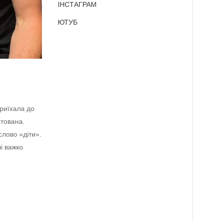
ІНСТАГРАМ
ЮТУБ
риїхала до
нтована.
слово «діти».
і важко