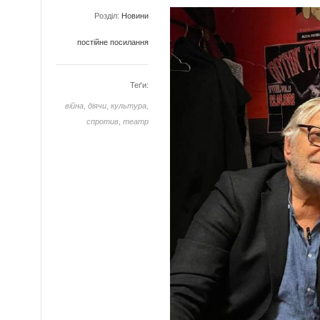
Розділ:
Новини
постійне посилання
Теґи:
війна
,
діячи
,
культура
,
спротив
,
театр