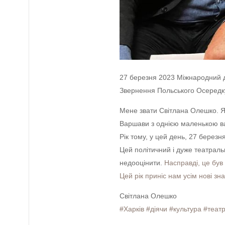
27 березня 2023 Міжнародний 
Звернення Польського Осередку 
Мене звати Світлана Олешко. Я
Варшави з однією маленькою вал
Рік тому, у цей день, 27 березн
Цей політичний і дуже театраль
недооцінити.
Насправді, це був 
Цей рік приніс нам усім нові зн
Світлана Олешко
#Харків
#діячи
#культура
#теат