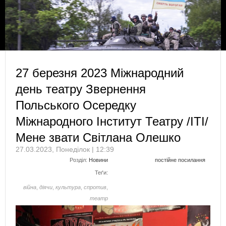
27 березня 2023 Міжнародний
день театру Звернення
Польського Осередку
Міжнародного Інститут Театру /ITI/
Мене звати Світлана Олешко
27.03.2023, Понеділок | 12:39
Розділ:
Новини
постійне посилання
Теґи:
війна
,
діячи
,
культура
,
спротив
,
театр