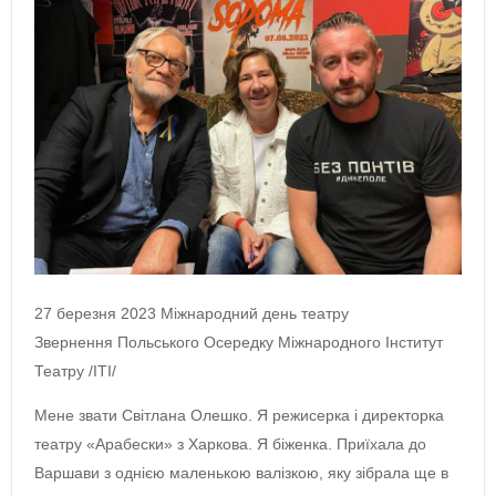
27 березня 2023 Міжнародний день театру
Звернення Польського Осередку Міжнародного Інститут
Театру /ITI/
Мене звати Світлана Олешко. Я режисерка і директорка
театру «Арабески» з Харкова. Я біженка. Приїхала до
Варшави з однією маленькою валізкою, яку зібрала ще в