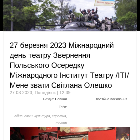
27 березня 2023 Міжнародний
день театру Звернення
Польського Осередку
Міжнародного Інститут Театру /ITI/
Мене звати Світлана Олешко
27.03.2023, Понеділок | 12:39
Розділ:
Новини
постійне посилання
Теґи:
війна
,
діячи
,
культура
,
спротив
,
театр