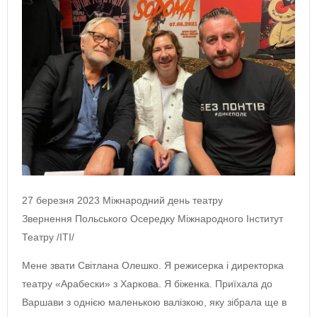
27 березня 2023 Міжнародний день театру
Звернення Польського Осередку Міжнародного Інститут
Театру /ITI/
Мене звати Світлана Олешко. Я режисерка і директорка
театру «Арабески» з Харкова. Я біженка. Приїхала до
Варшави з однією маленькою валізкою, яку зібрала ще в