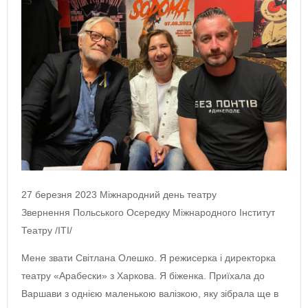
27 березня 2023 Міжнародний день театру
Звернення Польського Осередку Міжнародного Інститут
Театру /ITI/
Мене звати Світлана Олешко. Я режисерка і директорка
театру «Арабески» з Харкова. Я біженка. Приїхала до
Варшави з однією маленькою валізкою, яку зібрала ще в