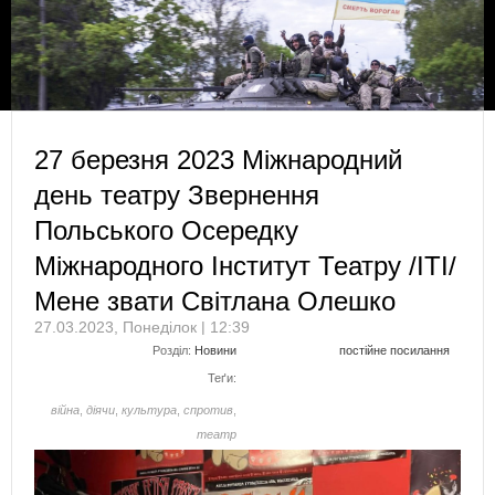
27 березня 2023 Міжнародний
день театру Звернення
Польського Осередку
Міжнародного Інститут Театру /ITI/
Мене звати Світлана Олешко
27.03.2023, Понеділок | 12:39
Розділ:
Новини
постійне посилання
Теґи:
війна
,
діячи
,
культура
,
спротив
,
театр